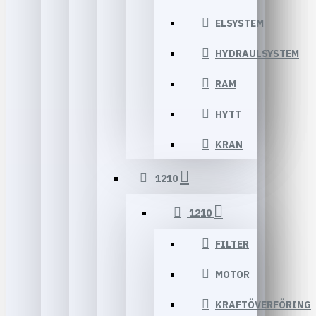
ELSYSTEM
HYDRAULSYSTEM
RAM
HYTT
KRAN
1210
1210
FILTER
MOTOR
KRAFTÖVERFÖRING