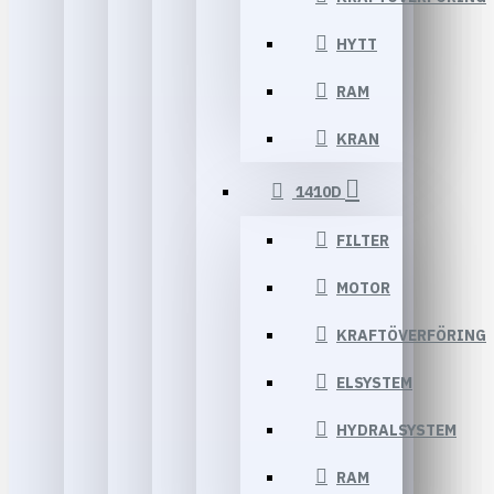
HYTT
RAM
KRAN
1410D
FILTER
MOTOR
KRAFTÖVERFÖRING
ELSYSTEM
HYDRALSYSTEM
RAM