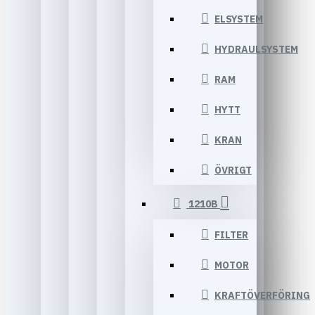
ELSYSTEM
HYDRAULSYSTEM
RAM
HYTT
KRAN
ÖVRIGT
1210B
FILTER
MOTOR
KRAFTÖVERFÖRING