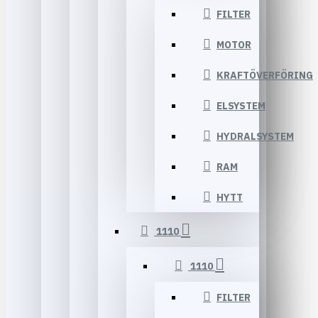
FILTER
MOTOR
KRAFTÖVERFÖRING
ELSYSTEM
HYDRALSYSTEM
RAM
HYTT
1110
1110
FILTER