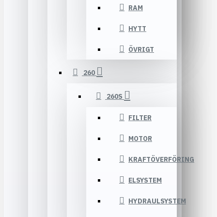
RAM
HYTT
ÖVRIGT
260
260S
FILTER
MOTOR
KRAFTÖVERFÖRING
ELSYSTEM
HYDRAULSYSTEM