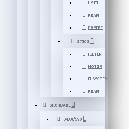
HYTT
KRAN
ÖVRIGT
1710D
FILTER
MOTOR
ELSYSTEM
KRAN
SKÖRDARE
04XX/570