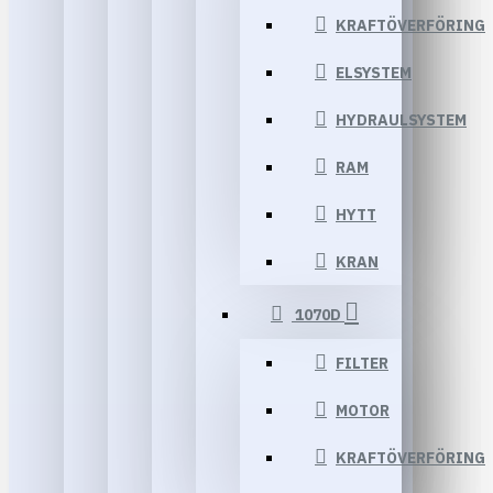
KRAFTÖVERFÖRING
ELSYSTEM
HYDRAULSYSTEM
RAM
HYTT
KRAN
1070D
FILTER
MOTOR
KRAFTÖVERFÖRING