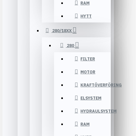
RAM
HYTT
280/18XX
280
FILTER
MOTOR
KRAFTÖVERFÖRING
ELSYSTEM
HYDRAULSYSTEM
RAM