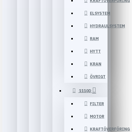
KRAFTÖVERFÖRING
ELSYSTEM
HYDRAULSYSTEM
RAM
HYTT
KRAN
ÖVRIGT
1110D
FILTER
MOTOR
KRAFTÖVERFÖRING