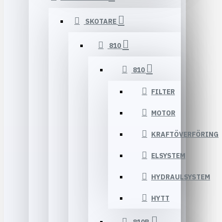
SKOTARE
810
810
FILTER
MOTOR
KRAFTÖVERFÖRING
ELSYSTEM
HYDRAULSYSTEM
HYTT