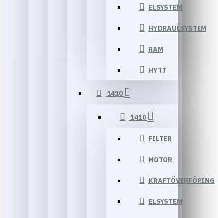
ELSYSTEM
HYDRAULSYSTEM
RAM
HYTT
1410
1410
FILTER
MOTOR
KRAFTÖVERFÖRING
ELSYSTEM