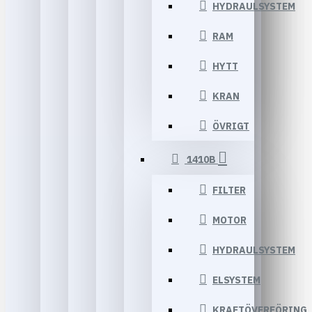
HYDRAULSYSTEM
RAM
HYTT
KRAN
ÖVRIGT
1410B
FILTER
MOTOR
HYDRAULSYSTEM
ELSYSTEM
KRAFTÖVERFÖRING