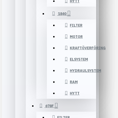
HYTT
1840
FILTER
MOTOR
KRAFTÖVERFÖRING
ELSYSTEM
HYDRAULSYSTEM
RAM
HYTT
678F
FILTER