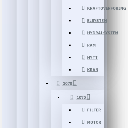
KRAFTÖVERFÖRING
ELSYSTEM
HYDRALSYSTEM
RAM
HYTT
KRAN
1070
1070
FILTER
MOTOR