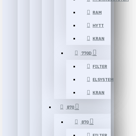
RAM
HYTT
KRAN
770D
FILTER
ELSYSTEM
KRAN
870
870
FILTER