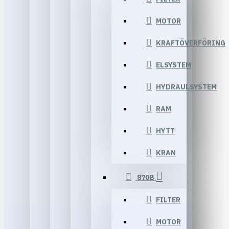
MOTOR
KRAFTÖVERFÖRING
ELSYSTEM
HYDRAULSYSTEM
RAM
HYTT
KRAN
870B
FILTER
MOTOR