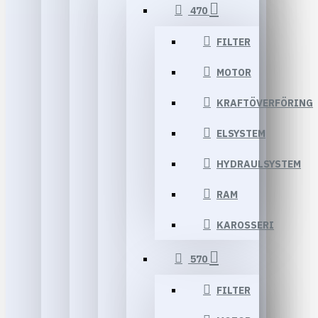
470
FILTER
MOTOR
KRAFTÖVERFÖRING
ELSYSTEM
HYDRAULSYSTEM
RAM
KAROSSERI
570
FILTER