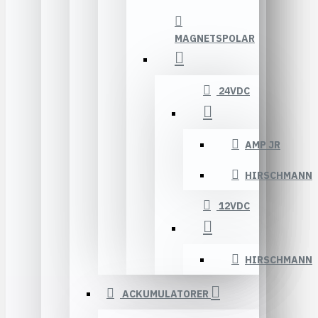
MAGNETSPOLAR
24VDC
AMP JR
HIRSCHMANN
12VDC
HIRSCHMANN
ACKUMULATORER