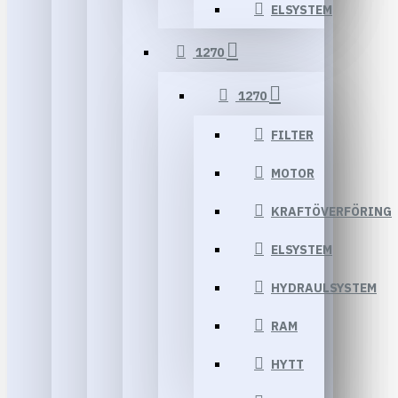
ELSYSTEM
1270
1270
FILTER
MOTOR
KRAFTÖVERFÖRING
ELSYSTEM
HYDRAULSYSTEM
RAM
HYTT