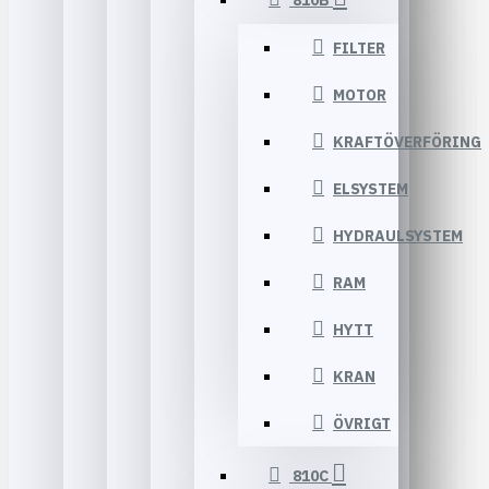
810B
FILTER
MOTOR
KRAFTÖVERFÖRING
ELSYSTEM
HYDRAULSYSTEM
RAM
HYTT
KRAN
ÖVRIGT
810C