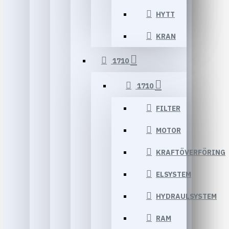
HYTT
KRAN
1710
1710
FILTER
MOTOR
KRAFTÖVERFÖRING
ELSYSTEM
HYDRAULSYSTEM
RAM