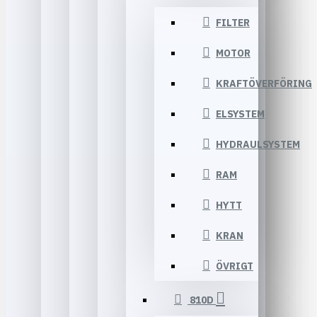
FILTER
MOTOR
KRAFTÖVERFÖRING
ELSYSTEM
HYDRAULSYSTEM
RAM
HYTT
KRAN
ÖVRIGT
810D