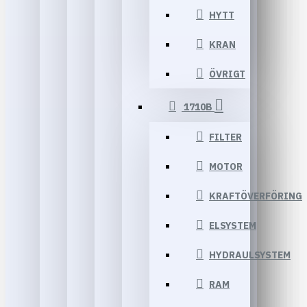
HYTT
KRAN
ÖVRIGT
1710B
FILTER
MOTOR
KRAFTÖVERFÖRING
ELSYSTEM
HYDRAULSYSTEM
RAM