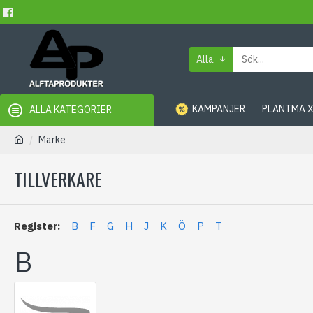
Alla
KAMPANJER
PLANTMA 
ALLA KATEGORIER
Märke
TILLVERKARE
Register:
B
F
G
H
J
K
Ö
P
T
B