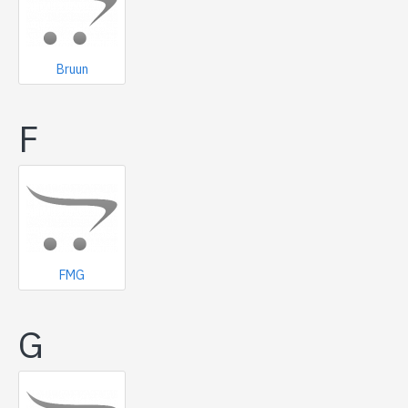
Bruun
F
FMG
G