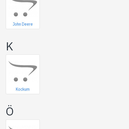
John Deere
K
Kockum
Ö