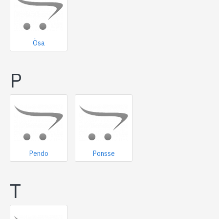
Ösa
P
Pendo
Ponsse
T