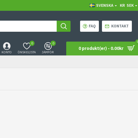
SVENSKA
KR
SEK
FAQ
KONTAKT
0
0
0 produkt(er) - 0.00kr
KONTO
ÖNSKELISTA
JÄMFÖR