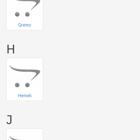
Gremo
H
Hemek
J