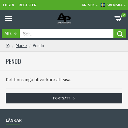
LOGIN
REGISTER
KR
SEK
SVENSKA
0
Alla
Märke
Pendo
PENDO
Det finns inga tillverkare att visa.
FORTSÄTT
LÄNKAR