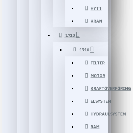
HYTT
KRAN
1710
1710
FILTER
MOTOR
KRAFTÖVERFÖRING
ELSYSTEM
HYDRAULSYSTEM
RAM