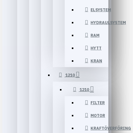
ELSYSTEM
HYDRAULSYSTEM
RAM
HYTT
KRAN
1210
1210
FILTER
MOTOR
KRAFTÖVERFÖRING