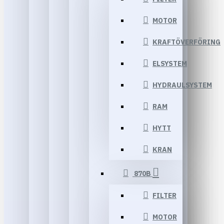
MOTOR
KRAFTÖVERFÖRING
ELSYSTEM
HYDRAULSYSTEM
RAM
HYTT
KRAN
870B
FILTER
MOTOR