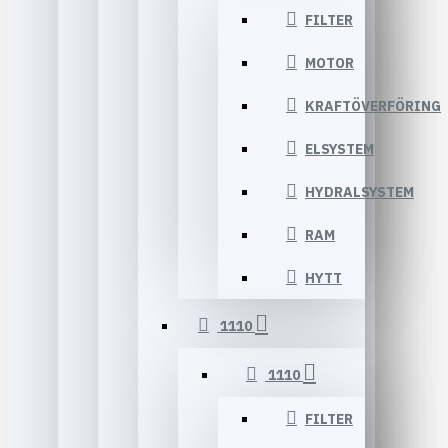
FILTER
MOTOR
KRAFTÖVERFÖRING
ELSYSTEM
HYDRALSYSTEM
RAM
HYTT
1110
1110
FILTER