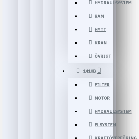
HYDRAULSYSTEM
RAM
HYTT
KRAN
ÖVRIGT
1410B
FILTER
MOTOR
HYDRAULSYSTEM
ELSYSTEM
KRAFTÖVERFÖRING