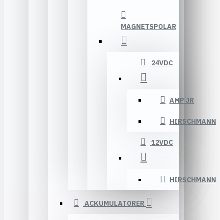
MAGNETSPOLAR
24VDC
AMP JR
HIRSCHMANN
12VDC
HIRSCHMANN
ACKUMULATORER