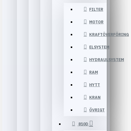
FILTER
MOTOR
KRAFTÖVERFÖRING
ELSYSTEM
HYDRAULSYSTEM
RAM
HYTT
KRAN
ÖVRIGT
810D