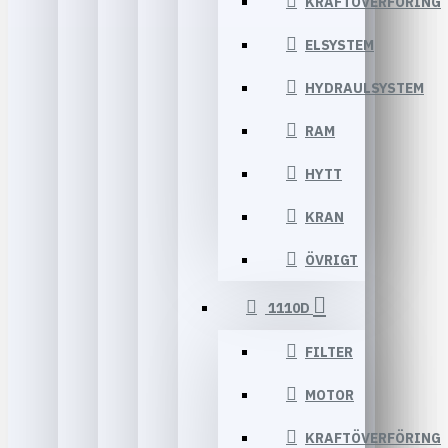
KRAFTÖVERFÖRING
ELSYSTEM
HYDRAULSYSTEM
RAM
HYTT
KRAN
ÖVRIGT
1110D
FILTER
MOTOR
KRAFTÖVERFÖRING