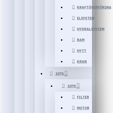
KRAFTÖVERFÖRING
ELSYSTEM
HYDRALSYSTEM
RAM
HYTT
KRAN
1070
1070
FILTER
MOTOR