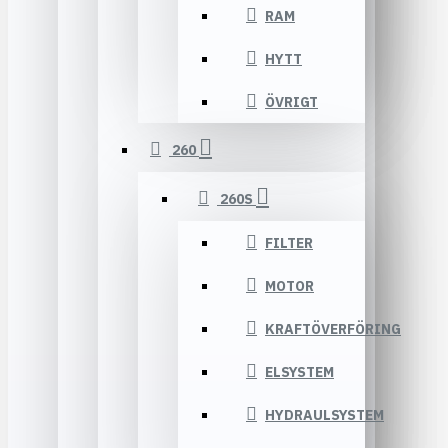
RAM
HYTT
ÖVRIGT
260
260S
FILTER
MOTOR
KRAFTÖVERFÖRING
ELSYSTEM
HYDRAULSYSTEM