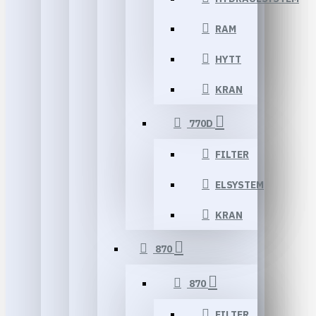
RAM
HYTT
KRAN
770D
FILTER
ELSYSTEM
KRAN
870
870
FILTER