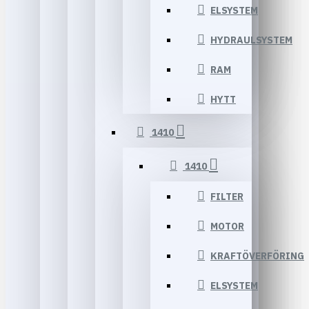
ELSYSTEM
HYDRAULSYSTEM
RAM
HYTT
1410
1410
FILTER
MOTOR
KRAFTÖVERFÖRING
ELSYSTEM