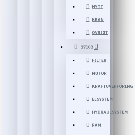
HYTT
KRAN
ÖVRIGT
1710B
FILTER
MOTOR
KRAFTÖVERFÖRING
ELSYSTEM
HYDRAULSYSTEM
RAM