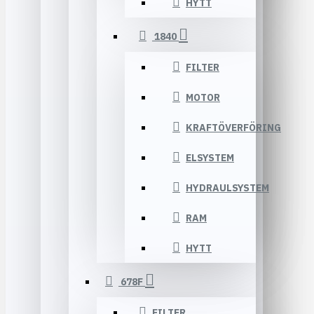
HYTT
1840
FILTER
MOTOR
KRAFTÖVERFÖRING
ELSYSTEM
HYDRAULSYSTEM
RAM
HYTT
678F
FILTER