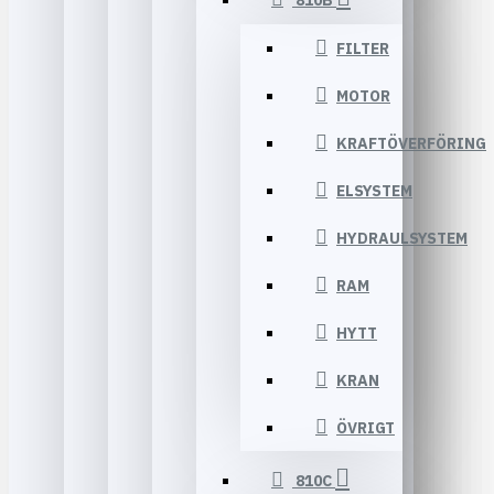
810B
FILTER
MOTOR
KRAFTÖVERFÖRING
ELSYSTEM
HYDRAULSYSTEM
RAM
HYTT
KRAN
ÖVRIGT
810C