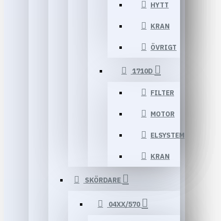
HYTT
KRAN
ÖVRIGT
1710D
FILTER
MOTOR
ELSYSTEM
KRAN
SKÖRDARE
04XX/570