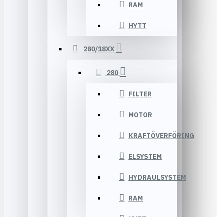
RAM
HYTT
280/18XX
280
FILTER
MOTOR
KRAFTÖVERFÖRING
ELSYSTEM
HYDRAULSYSTEM
RAM