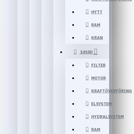
HYTT
RAM
KRAN
1410D
FILTER
MOTOR
KRAFTÖVERFÖRING
ELSYSTEM
HYDRALSYSTEM
RAM