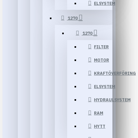
ELSYSTEM
1270
1270
FILTER
MOTOR
KRAFTÖVERFÖRING
ELSYSTEM
HYDRAULSYSTEM
RAM
HYTT