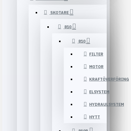
SKOTARE
810
810
FILTER
MOTOR
KRAFTÖVERFÖRING
ELSYSTEM
HYDRAULSYSTEM
HYTT