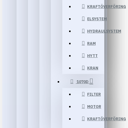
KRAFTÖVERFÖRING
ELSYSTEM
HYDRAULSYSTEM
RAM
HYTT
KRAN
1070D
FILTER
MOTOR
KRAFTÖVERFÖRING