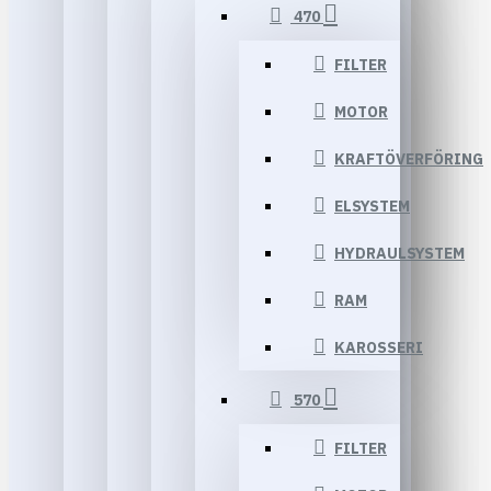
470
FILTER
MOTOR
KRAFTÖVERFÖRING
ELSYSTEM
HYDRAULSYSTEM
RAM
KAROSSERI
570
FILTER