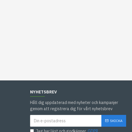
NYHETSBREV
Håll dig uppdaterad med nyheter och kampanjer
genom att registrera dig för vårt nyhetsbrev
SKICKA
Jag har läst och godkänner
GDPR