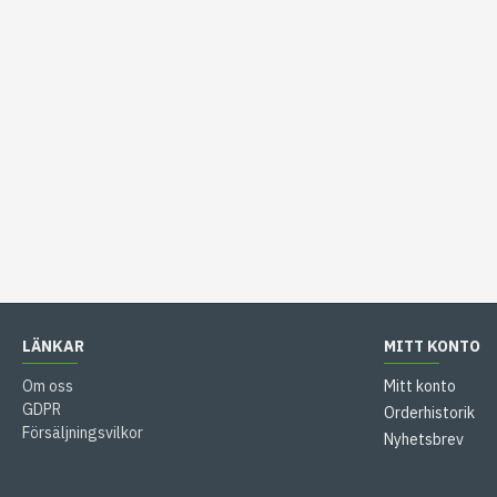
LÄNKAR
MITT KONTO
Om oss
Mitt konto
GDPR
Orderhistorik
Försäljningsvilkor
Nyhetsbrev