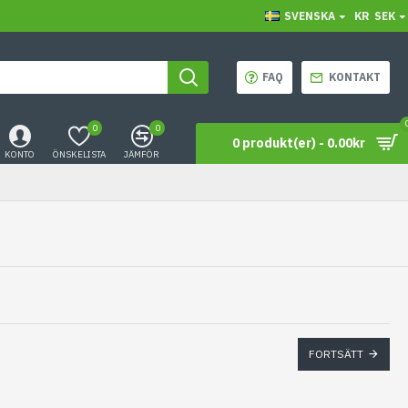
SVENSKA
KR
SEK
FAQ
KONTAKT
0
0
0 produkt(er) - 0.00kr
KONTO
ÖNSKELISTA
JÄMFÖR
FORTSÄTT