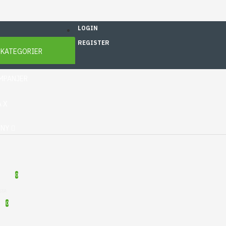
LOGIN
REGISTER
 KATEGORIER
MPANJER
 X
ENY
0
STA
0