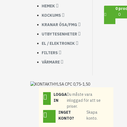
HEMEK
0 prod
0
KOCKUMS
KRANAR ÖSA/FMG
UTBYTESENHETER
EL / ELEKTRONIK
FILTERS
VÄRMARE
LOGGA
Du måste vara
IN
inloggad för att se
priser.
INGET
Skapa
KONTO?
konto.