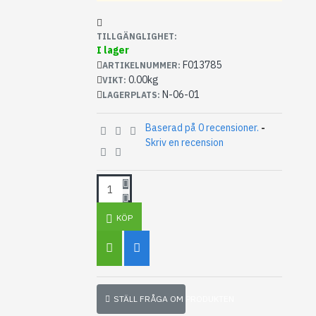
TILLGÄNGLIGHET:
I lager
F013785
ARTIKELNUMMER:
0.00kg
VIKT:
N-06-01
LAGERPLATS:
Baserad på 0 recensioner.
-
Skriv en recension
KÖP
STÄLL FRÅGA OM PRODUKTEN