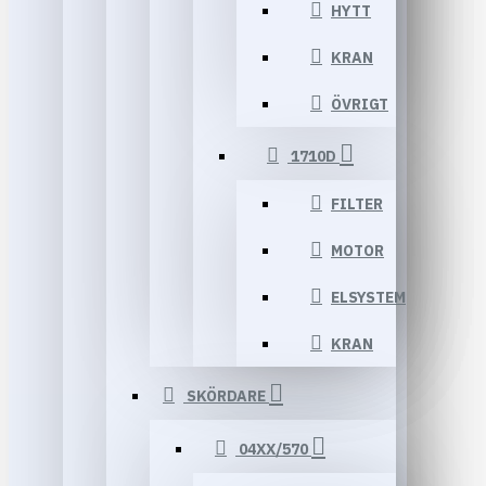
HYTT
KRAN
ÖVRIGT
1710D
FILTER
MOTOR
ELSYSTEM
KRAN
SKÖRDARE
04XX/570