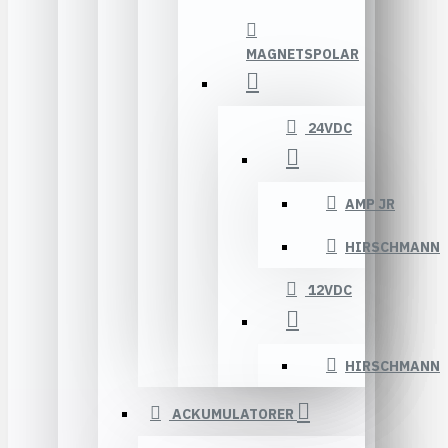
MAGNETSPOLAR
24VDC
AMP JR
HIRSCHMANN
12VDC
HIRSCHMANN
ACKUMULATORER