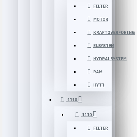
FILTER
MOTOR
KRAFTÖVERFÖRING
ELSYSTEM
HYDRALSYSTEM
RAM
HYTT
1110
1110
FILTER