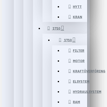
HYTT
KRAN
1710
1710
FILTER
MOTOR
KRAFTÖVERFÖRING
ELSYSTEM
HYDRAULSYSTEM
RAM