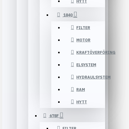
HYTT
1840
FILTER
MOTOR
KRAFTÖVERFÖRING
ELSYSTEM
HYDRAULSYSTEM
RAM
HYTT
678F
FILTER