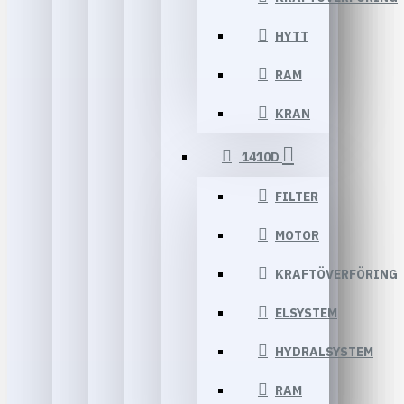
HYTT
RAM
KRAN
1410D
FILTER
MOTOR
KRAFTÖVERFÖRING
ELSYSTEM
HYDRALSYSTEM
RAM