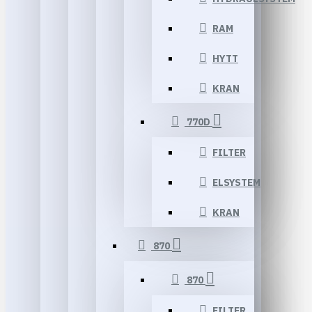
RAM
HYTT
KRAN
770D
FILTER
ELSYSTEM
KRAN
870
870
FILTER