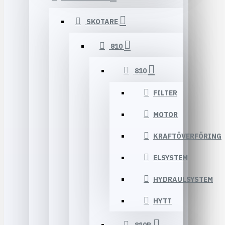
SKOTARE
810
810
FILTER
MOTOR
KRAFTÖVERFÖRING
ELSYSTEM
HYDRAULSYSTEM
HYTT