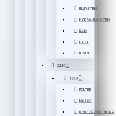
ELSYSTEM
HYDRAULSYSTEM
RAM
HYTT
KRAN
1210
1210
FILTER
MOTOR
KRAFTÖVERFÖRING