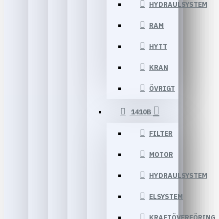
HYDRAULSYSTEM
RAM
HYTT
KRAN
ÖVRIGT
1410B
FILTER
MOTOR
HYDRAULSYSTEM
ELSYSTEM
KRAFTÖVERFÖRING