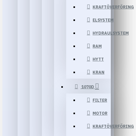
KRAFTÖVERFÖRING
ELSYSTEM
HYDRAULSYSTEM
RAM
HYTT
KRAN
1070D
FILTER
MOTOR
KRAFTÖVERFÖRING