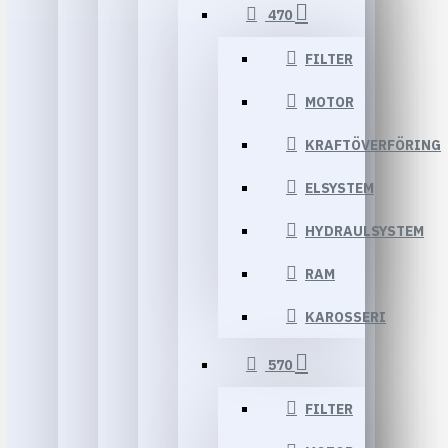
470
FILTER
MOTOR
KRAFTÖVERFÖRING
ELSYSTEM
HYDRAULSYSTEM
RAM
KAROSSERI
570
FILTER