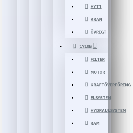
HYTT
KRAN
ÖVRIGT
1710B
FILTER
MOTOR
KRAFTÖVERFÖRING
ELSYSTEM
HYDRAULSYSTEM
RAM