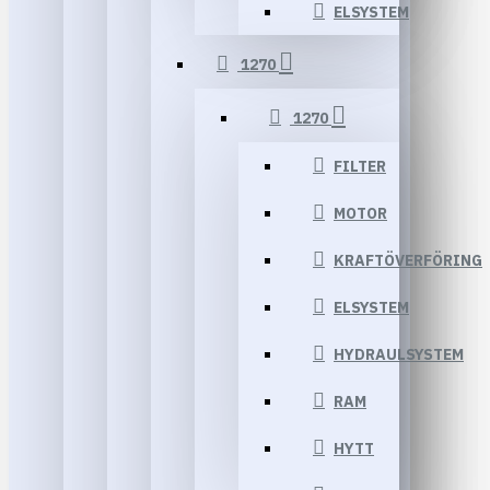
ELSYSTEM
1270
1270
FILTER
MOTOR
KRAFTÖVERFÖRING
ELSYSTEM
HYDRAULSYSTEM
RAM
HYTT