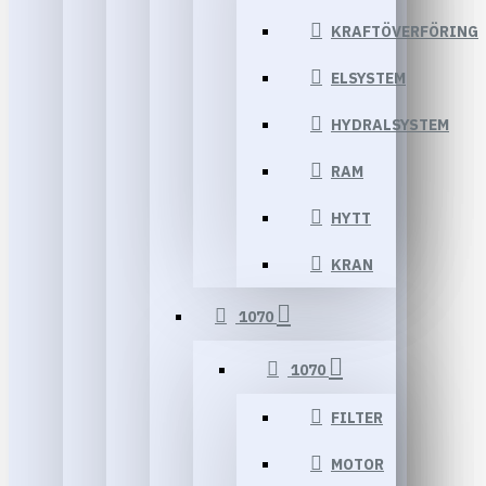
KRAFTÖVERFÖRING
ELSYSTEM
HYDRALSYSTEM
RAM
HYTT
KRAN
1070
1070
FILTER
MOTOR