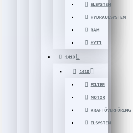
ELSYSTEM
HYDRAULSYSTEM
RAM
HYTT
1410
1410
FILTER
MOTOR
KRAFTÖVERFÖRING
ELSYSTEM