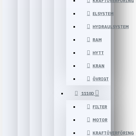
KRAFTÖVERFÖRING
ELSYSTEM
HYDRAULSYSTEM
RAM
HYTT
KRAN
ÖVRIGT
1110D
FILTER
MOTOR
KRAFTÖVERFÖRING