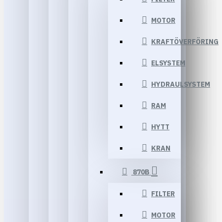
MOTOR
KRAFTÖVERFÖRING
ELSYSTEM
HYDRAULSYSTEM
RAM
HYTT
KRAN
870B
FILTER
MOTOR