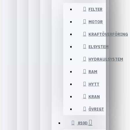
FILTER
MOTOR
KRAFTÖVERFÖRING
ELSYSTEM
HYDRAULSYSTEM
RAM
HYTT
KRAN
ÖVRIGT
810D