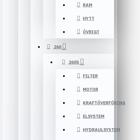
RAM
HYTT
ÖVRIGT
260
260S
FILTER
MOTOR
KRAFTÖVERFÖRING
ELSYSTEM
HYDRAULSYSTEM