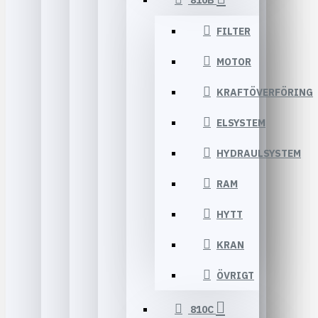
810B
FILTER
MOTOR
KRAFTÖVERFÖRING
ELSYSTEM
HYDRAULSYSTEM
RAM
HYTT
KRAN
ÖVRIGT
810C