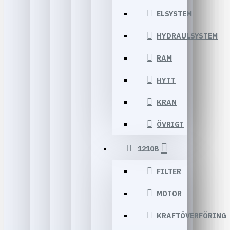
ELSYSTEM
HYDRAULSYSTEM
RAM
HYTT
KRAN
ÖVRIGT
1210B
FILTER
MOTOR
KRAFTÖVERFÖRING