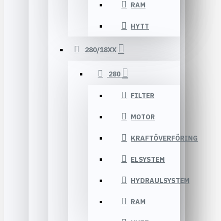
RAM
HYTT
280/18XX
280
FILTER
MOTOR
KRAFTÖVERFÖRING
ELSYSTEM
HYDRAULSYSTEM
RAM