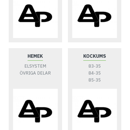
HEMEK
KOCKUMS
ELSYSTEM
83-35
ÖVRIGA DELAR
84-35
85-35