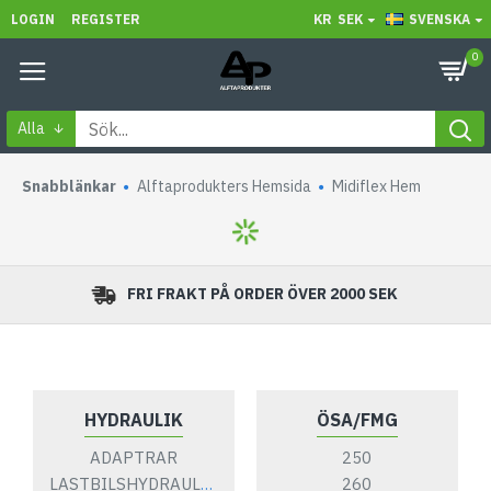
LOGIN
REGISTER
KR
SEK
SVENSKA
0
Alla
Snabblänkar
Alftaprodukters Hemsida
Midiflex Hem
FRI FRAKT PÅ ORDER ÖVER 2000 SEK
HYDRAULIK
ÖSA/FMG
ADAPTRAR
250
260
LASTBILSHYDRAULIK