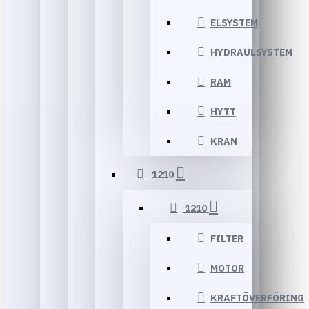
ELSYSTEM
HYDRAULSYSTEM
RAM
HYTT
KRAN
1210
1210
FILTER
MOTOR
KRAFTÖVERFÖRING