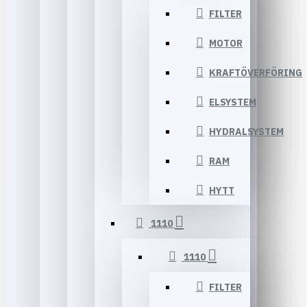
FILTER
MOTOR
KRAFTÖVERFÖRING
ELSYSTEM
HYDRALSYSTEM
RAM
HYTT
1110
1110
FILTER