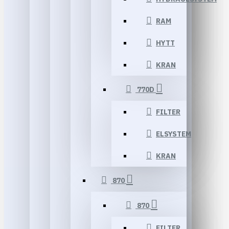
RAM
HYTT
KRAN
770D
FILTER
ELSYSTEM
KRAN
870
870
FILTER