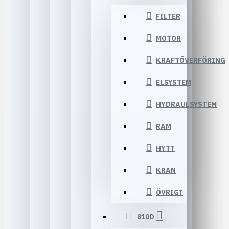
FILTER
MOTOR
KRAFTÖVERFÖRING
ELSYSTEM
HYDRAULSYSTEM
RAM
HYTT
KRAN
ÖVRIGT
810D