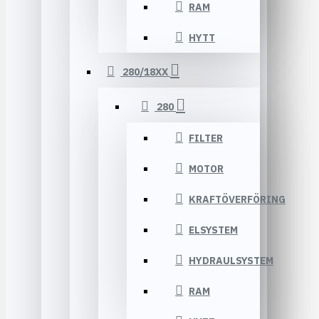
RAM
HYTT
280/18XX
280
FILTER
MOTOR
KRAFTÖVERFÖRING
ELSYSTEM
HYDRAULSYSTEM
RAM