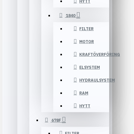
HYTT
1840
FILTER
MOTOR
KRAFTÖVERFÖRING
ELSYSTEM
HYDRAULSYSTEM
RAM
HYTT
678F
FILTER