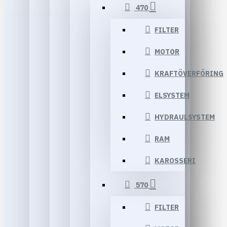
470
FILTER
MOTOR
KRAFTÖVERFÖRING
ELSYSTEM
HYDRAULSYSTEM
RAM
KAROSSERI
570
FILTER