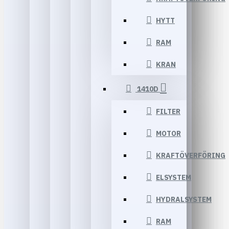
HYTT
RAM
KRAN
1410D
FILTER
MOTOR
KRAFTÖVERFÖRING
ELSYSTEM
HYDRALSYSTEM
RAM