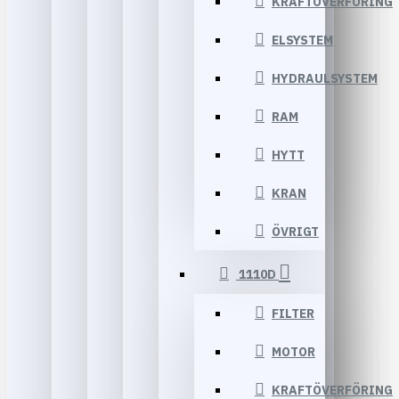
KRAFTÖVERFÖRING
ELSYSTEM
HYDRAULSYSTEM
RAM
HYTT
KRAN
ÖVRIGT
1110D
FILTER
MOTOR
KRAFTÖVERFÖRING