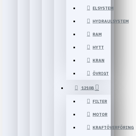
ELSYSTEM
HYDRAULSYSTEM
RAM
HYTT
KRAN
ÖVRIGT
1210B
FILTER
MOTOR
KRAFTÖVERFÖRING