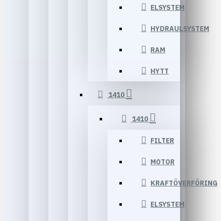
ELSYSTEM
HYDRAULSYSTEM
RAM
HYTT
1410
1410
FILTER
MOTOR
KRAFTÖVERFÖRING
ELSYSTEM