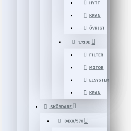
HYTT
KRAN
ÖVRIGT
1710D
FILTER
MOTOR
ELSYSTEM
KRAN
SKÖRDARE
04XX/570