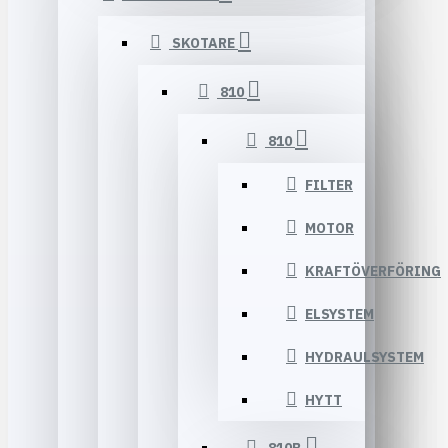
SKOTARE
810
810
FILTER
MOTOR
KRAFTÖVERFÖRING
ELSYSTEM
HYDRAULSYSTEM
HYTT