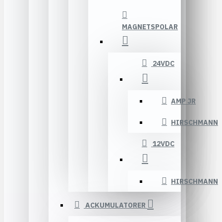
MAGNETSPOLAR
24VDC
AMP JR
HIRSCHMANN
12VDC
HIRSCHMANN
ACKUMULATORER