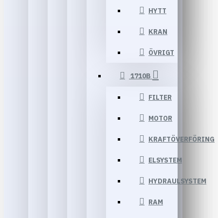
HYTT
KRAN
ÖVRIGT
1710B
FILTER
MOTOR
KRAFTÖVERFÖRING
ELSYSTEM
HYDRAULSYSTEM
RAM