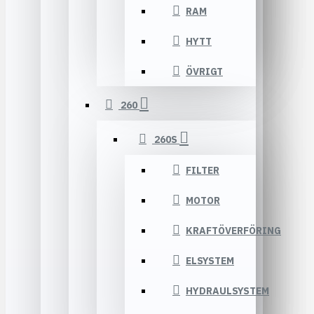
RAM
HYTT
ÖVRIGT
260
260S
FILTER
MOTOR
KRAFTÖVERFÖRING
ELSYSTEM
HYDRAULSYSTEM