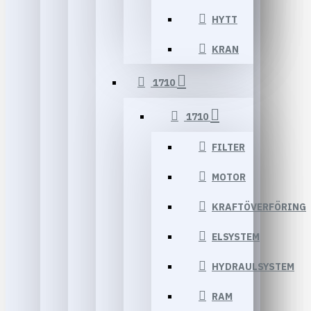
HYTT
KRAN
1710
1710
FILTER
MOTOR
KRAFTÖVERFÖRING
ELSYSTEM
HYDRAULSYSTEM
RAM