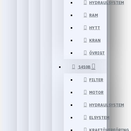
HYDRAULSYSTEM
RAM
HYTT
KRAN
ÖVRIGT
1410B
FILTER
MOTOR
HYDRAULSYSTEM
ELSYSTEM
KRAFTÖVERFÖRING