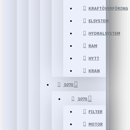
KRAFTÖVERFÖRING
ELSYSTEM
HYDRALSYSTEM
RAM
HYTT
KRAN
1070
1070
FILTER
MOTOR