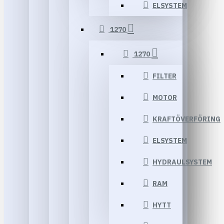
ELSYSTEM
1270
1270
FILTER
MOTOR
KRAFTÖVERFÖRING
ELSYSTEM
HYDRAULSYSTEM
RAM
HYTT