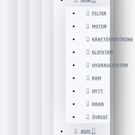
810B
FILTER
MOTOR
KRAFTÖVERFÖRING
ELSYSTEM
HYDRAULSYSTEM
RAM
HYTT
KRAN
ÖVRIGT
810C