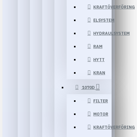
KRAFTÖVERFÖRING
ELSYSTEM
HYDRAULSYSTEM
RAM
HYTT
KRAN
1070D
FILTER
MOTOR
KRAFTÖVERFÖRING