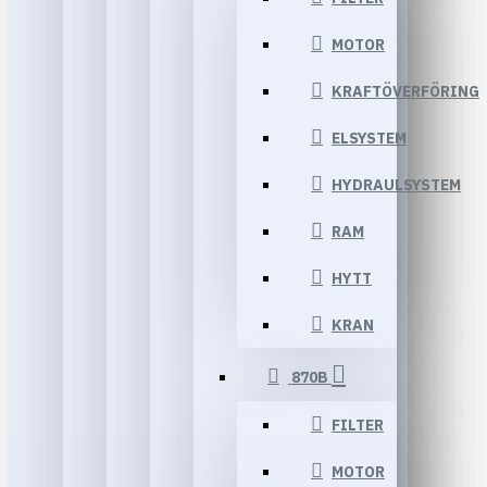
MOTOR
KRAFTÖVERFÖRING
ELSYSTEM
HYDRAULSYSTEM
RAM
HYTT
KRAN
870B
FILTER
MOTOR