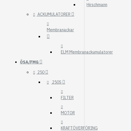
Hirschmann
ACKUMULATORER
Membranackar
ELM Membranackumulatorer
ÖSA/FMG
250
250S
FILTER
MOTOR
KRAFTÖVERFÖRING