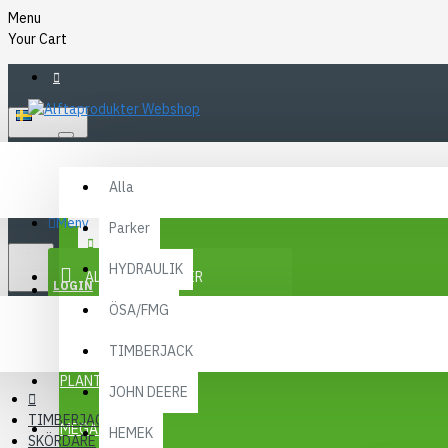
Menu
Your Cart
SVENSKA
Alla
Alla
FAQ
Meny
Parker
KR
KONTAKT
SEK
HYDRAULIK
ALLA KATEGORIER
SEK
LOGIN
ÖSA/FMG
REGISTER
KAMPANJER
TIMBERJACK
Menu
PLANTMA X
JOHN DEERE
TIMBERJACK
MEGA MENY
HEMEK
SKÖRDARE