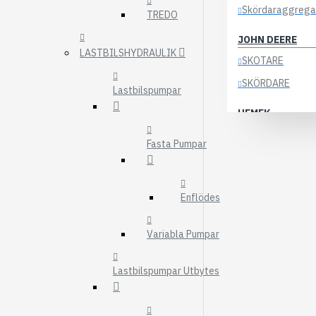
Skördaraggrega
TREDO
JOHN DEERE
LASTBILSHYDRAULIK
SKOTARE
SKÖRDARE
Lastbilspumpar
HEMEK
ELSYSTEM
Fasta Pumpar
ÖVRIGA DELAR
KOCKUMS
Enflödes
83-35
84-35
Variabla Pumpar
85-35
Lastbilspumpar Utbytes
KRANAR
ÖSA