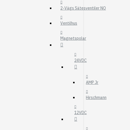
MOTOROLJEFIL
2-Vägs Sätesventiler NO
HYDRAULFILTER
Visa fler
Ventilhus
VÄRMARE
Magnetspolar
WEBASTO
EBERSPÄCHER
24VDC
AMP Jr
Hirschmann
12VDC