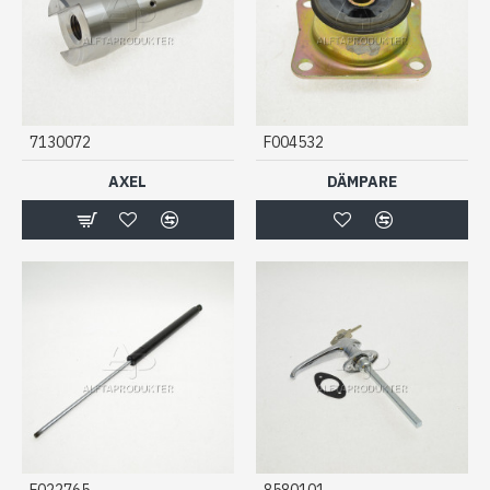
7130072
F004532
AXEL
DÄMPARE
F022765
8580101