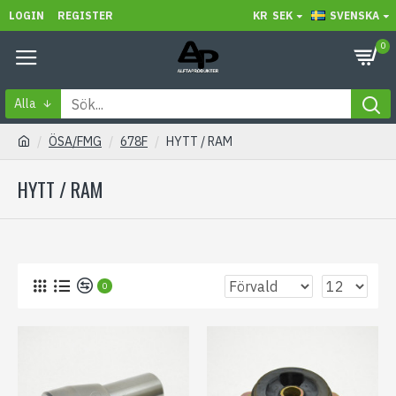
LOGIN
REGISTER
KR
SEK
SVENSKA
0
Alla
ÖSA/FMG
678F
HYTT / RAM
HYTT / RAM
0