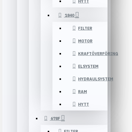
HYTT
1840
FILTER
MOTOR
KRAFTÖVERFÖRING
ELSYSTEM
HYDRAULSYSTEM
RAM
HYTT
678F
FILTER