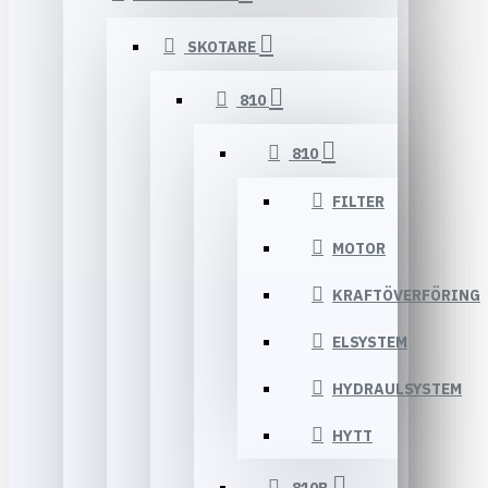
SKOTARE
810
810
FILTER
MOTOR
KRAFTÖVERFÖRING
ELSYSTEM
HYDRAULSYSTEM
HYTT