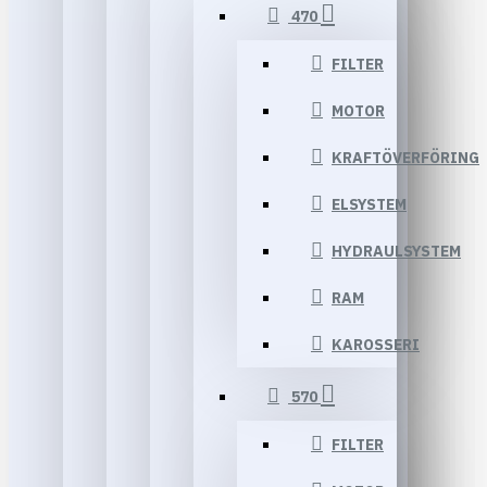
470
FILTER
MOTOR
KRAFTÖVERFÖRING
ELSYSTEM
HYDRAULSYSTEM
RAM
KAROSSERI
570
FILTER