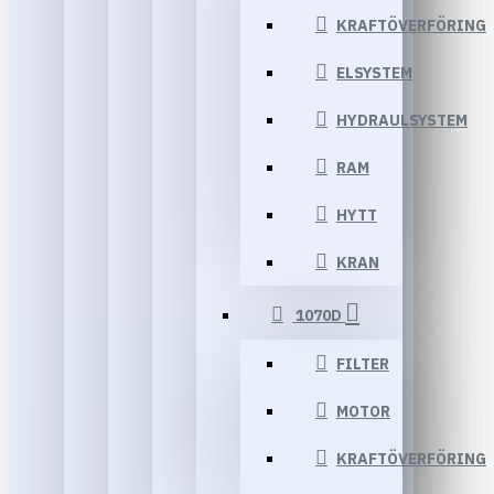
KRAFTÖVERFÖRING
ELSYSTEM
HYDRAULSYSTEM
RAM
HYTT
KRAN
1070D
FILTER
MOTOR
KRAFTÖVERFÖRING