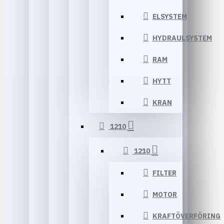
ELSYSTEM
HYDRAULSYSTEM
RAM
HYTT
KRAN
1210
1210
FILTER
MOTOR
KRAFTÖVERFÖRING