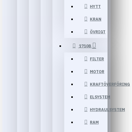
HYTT
KRAN
ÖVRIGT
1710B
FILTER
MOTOR
KRAFTÖVERFÖRING
ELSYSTEM
HYDRAULSYSTEM
RAM