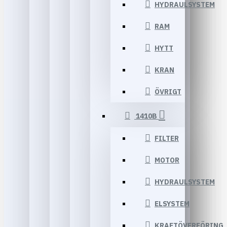
HYDRAULSYSTEM
RAM
HYTT
KRAN
ÖVRIGT
1410B
FILTER
MOTOR
HYDRAULSYSTEM
ELSYSTEM
KRAFTÖVERFÖRING