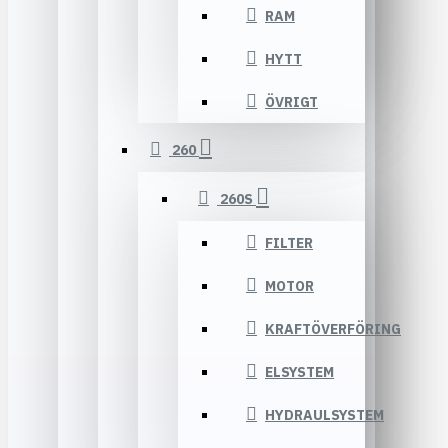
RAM
HYTT
ÖVRIGT
260
260S
FILTER
MOTOR
KRAFTÖVERFÖRING
ELSYSTEM
HYDRAULSYSTEM