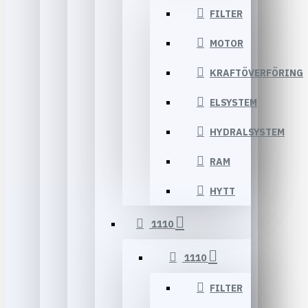
FILTER
MOTOR
KRAFTÖVERFÖRING
ELSYSTEM
HYDRALSYSTEM
RAM
HYTT
1110
1110
FILTER