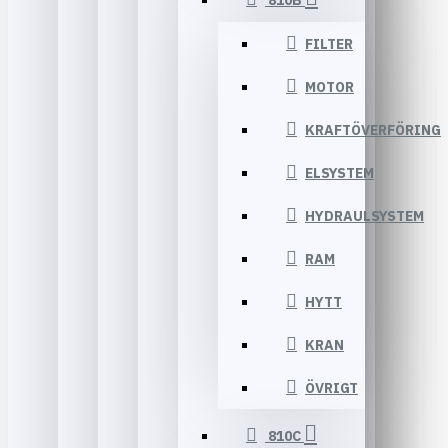
810B
FILTER
MOTOR
KRAFTÖVERFÖRING
ELSYSTEM
HYDRAULSYSTEM
RAM
HYTT
KRAN
ÖVRIGT
810C