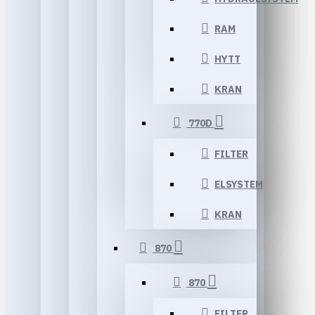
RAM
HYTT
KRAN
770D
FILTER
ELSYSTEM
KRAN
870
870
FILTER