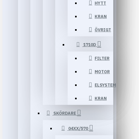
HYTT
KRAN
ÖVRIGT
1710D
FILTER
MOTOR
ELSYSTEM
KRAN
SKÖRDARE
04XX/570