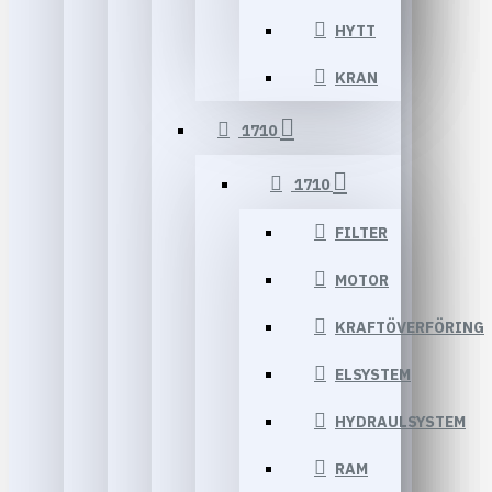
HYTT
KRAN
1710
1710
FILTER
MOTOR
KRAFTÖVERFÖRING
ELSYSTEM
HYDRAULSYSTEM
RAM