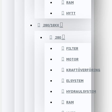
RAM
HYTT
280/18XX
280
FILTER
MOTOR
KRAFTÖVERFÖRING
ELSYSTEM
HYDRAULSYSTEM
RAM