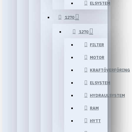
ELSYSTEM
1270
1270
FILTER
MOTOR
KRAFTÖVERFÖRING
ELSYSTEM
HYDRAULSYSTEM
RAM
HYTT