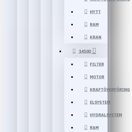
HYTT
RAM
KRAN
1410D
FILTER
MOTOR
KRAFTÖVERFÖRING
ELSYSTEM
HYDRALSYSTEM
RAM