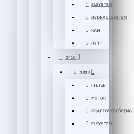
ELSYSTEM
HYDRAULSYSTEM
RAM
HYTT
1410
1410
FILTER
MOTOR
KRAFTÖVERFÖRING
ELSYSTEM