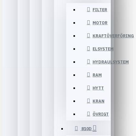
FILTER
MOTOR
KRAFTÖVERFÖRING
ELSYSTEM
HYDRAULSYSTEM
RAM
HYTT
KRAN
ÖVRIGT
810D