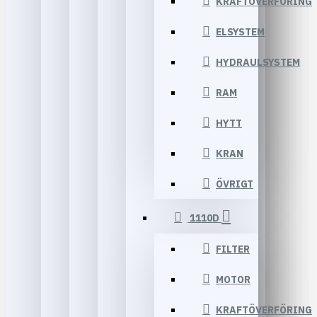
KRAFTÖVERFÖRING
ELSYSTEM
HYDRAULSYSTEM
RAM
HYTT
KRAN
ÖVRIGT
1110D
FILTER
MOTOR
KRAFTÖVERFÖRING