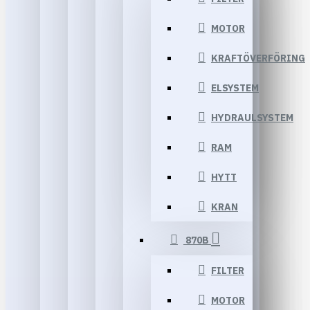
MOTOR
KRAFTÖVERFÖRING
ELSYSTEM
HYDRAULSYSTEM
RAM
HYTT
KRAN
870B
FILTER
MOTOR