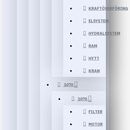
KRAFTÖVERFÖRING
ELSYSTEM
HYDRALSYSTEM
RAM
HYTT
KRAN
1070
1070
FILTER
MOTOR