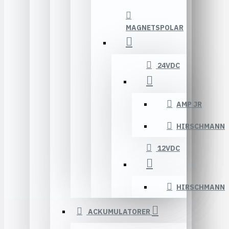
MAGNETSPOLAR
24VDC
AMP JR
HIRSCHMANN
12VDC
HIRSCHMANN
ACKUMULATORER