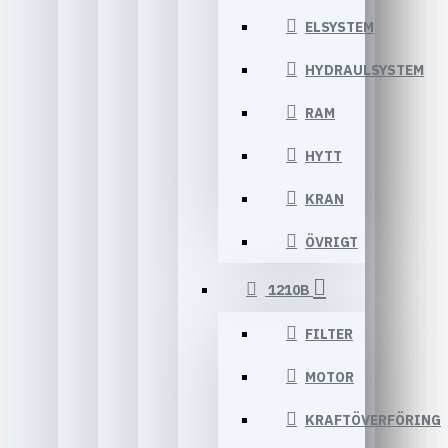
ELSYSTEM
HYDRAULSYSTEM
RAM
HYTT
KRAN
ÖVRIGT
1210B
FILTER
MOTOR
KRAFTÖVERFÖRING