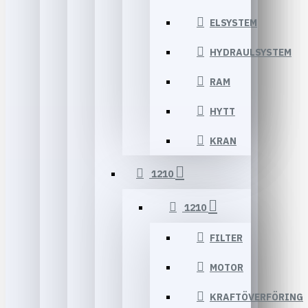
ELSYSTEM
HYDRAULSYSTEM
RAM
HYTT
KRAN
1210
1210
FILTER
MOTOR
KRAFTÖVERFÖRING