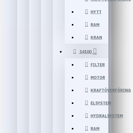
HYTT
RAM
KRAN
1410D
FILTER
MOTOR
KRAFTÖVERFÖRING
ELSYSTEM
HYDRALSYSTEM
RAM