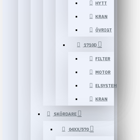
HYTT
KRAN
ÖVRIGT
1710D
FILTER
MOTOR
ELSYSTEM
KRAN
SKÖRDARE
04XX/570