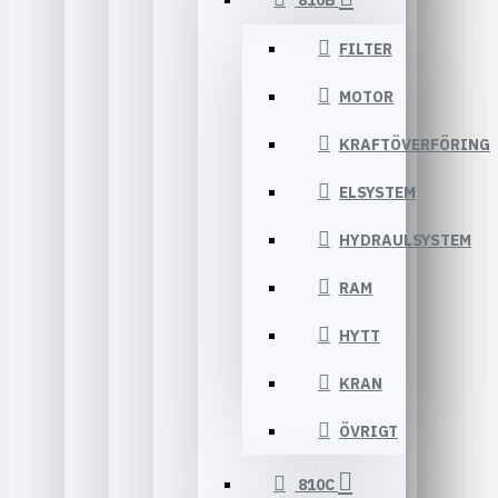
810B
FILTER
MOTOR
KRAFTÖVERFÖRING
ELSYSTEM
HYDRAULSYSTEM
RAM
HYTT
KRAN
ÖVRIGT
810C