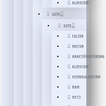
ELSYSTEM
1270
1270
FILTER
MOTOR
KRAFTÖVERFÖRING
ELSYSTEM
HYDRAULSYSTEM
RAM
HYTT