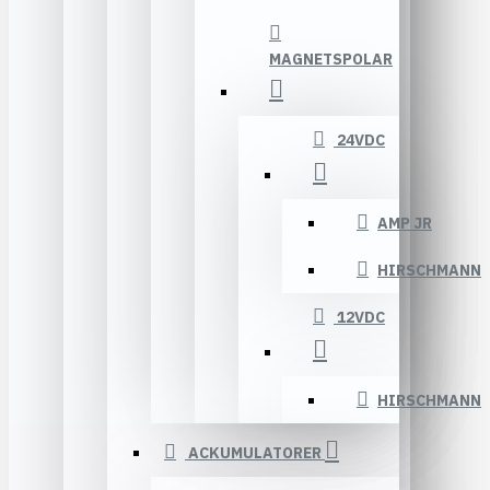
MAGNETSPOLAR
24VDC
AMP JR
HIRSCHMANN
12VDC
HIRSCHMANN
ACKUMULATORER