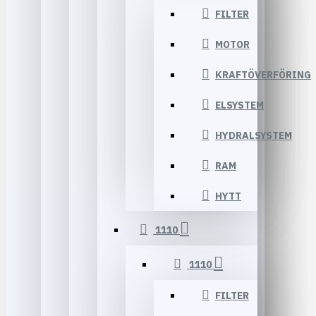
FILTER
MOTOR
KRAFTÖVERFÖRING
ELSYSTEM
HYDRALSYSTEM
RAM
HYTT
1110
1110
FILTER