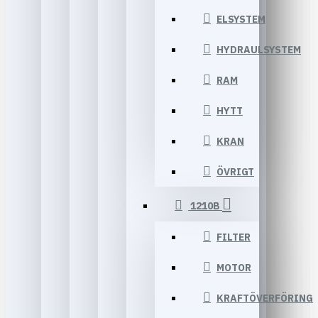
ELSYSTEM
HYDRAULSYSTEM
RAM
HYTT
KRAN
ÖVRIGT
1210B
FILTER
MOTOR
KRAFTÖVERFÖRING