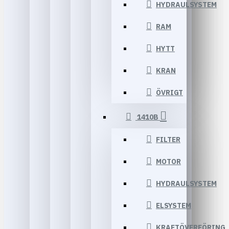
HYDRAULSYSTEM
RAM
HYTT
KRAN
ÖVRIGT
1410B
FILTER
MOTOR
HYDRAULSYSTEM
ELSYSTEM
KRAFTÖVERFÖRING