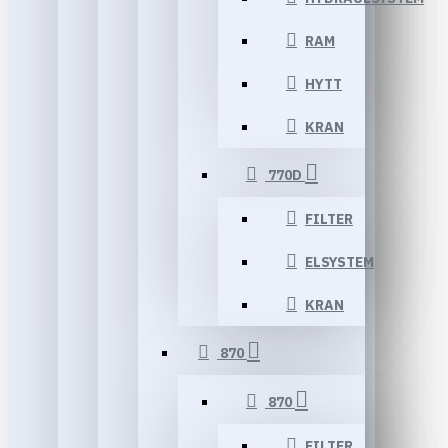
RAM
HYTT
KRAN
770D
FILTER
ELSYSTEM
KRAN
870
870
FILTER