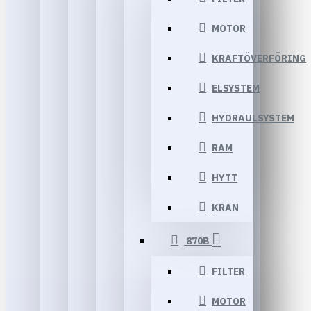
MOTOR
KRAFTÖVERFÖRING
ELSYSTEM
HYDRAULSYSTEM
RAM
HYTT
KRAN
870B
FILTER
MOTOR