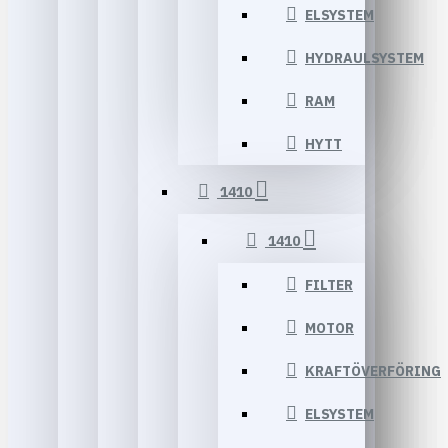
ELSYSTEM
HYDRAULSYSTEM
RAM
HYTT
1410
1410
FILTER
MOTOR
KRAFTÖVERFÖRING
ELSYSTEM