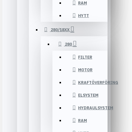
RAM
HYTT
280/18XX
280
FILTER
MOTOR
KRAFTÖVERFÖRING
ELSYSTEM
HYDRAULSYSTEM
RAM