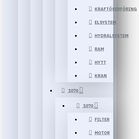
KRAFTÖVERFÖRING
ELSYSTEM
HYDRALSYSTEM
RAM
HYTT
KRAN
1070
1070
FILTER
MOTOR