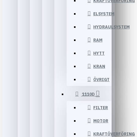
KRAFTÖVERFÖRING
ELSYSTEM
HYDRAULSYSTEM
RAM
HYTT
KRAN
ÖVRIGT
1110D
FILTER
MOTOR
KRAFTÖVERFÖRING