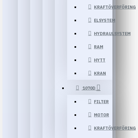
KRAFTÖVERFÖRING
ELSYSTEM
HYDRAULSYSTEM
RAM
HYTT
KRAN
1070D
FILTER
MOTOR
KRAFTÖVERFÖRING