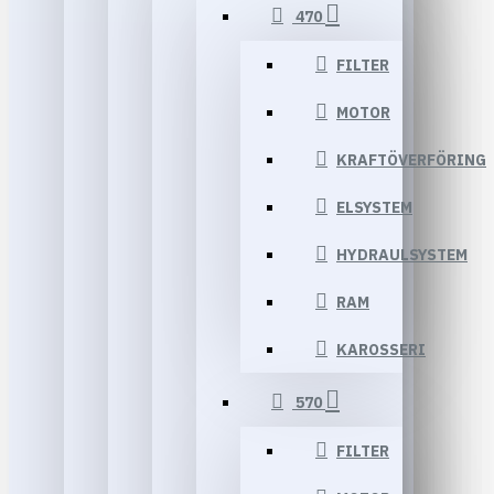
470
FILTER
MOTOR
KRAFTÖVERFÖRING
ELSYSTEM
HYDRAULSYSTEM
RAM
KAROSSERI
570
FILTER