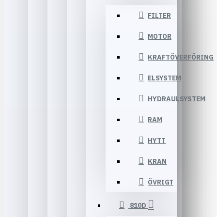
FILTER
MOTOR
KRAFTÖVERFÖRING
ELSYSTEM
HYDRAULSYSTEM
RAM
HYTT
KRAN
ÖVRIGT
810D