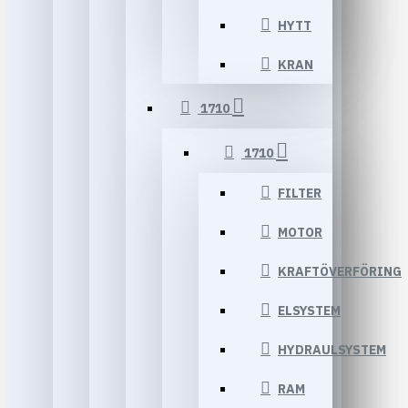
HYTT
KRAN
1710
1710
FILTER
MOTOR
KRAFTÖVERFÖRING
ELSYSTEM
HYDRAULSYSTEM
RAM