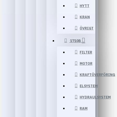
HYTT
KRAN
ÖVRIGT
1710B
FILTER
MOTOR
KRAFTÖVERFÖRING
ELSYSTEM
HYDRAULSYSTEM
RAM