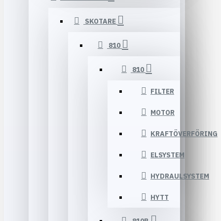
SKOTARE
810
810
FILTER
MOTOR
KRAFTÖVERFÖRING
ELSYSTEM
HYDRAULSYSTEM
HYTT