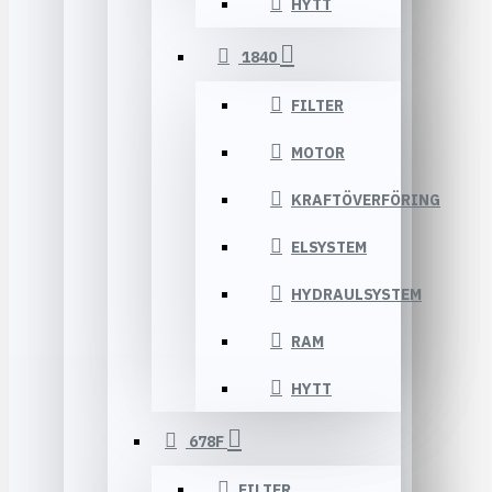
HYTT
1840
FILTER
MOTOR
KRAFTÖVERFÖRING
ELSYSTEM
HYDRAULSYSTEM
RAM
HYTT
678F
FILTER