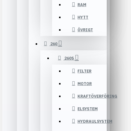
RAM
HYTT
ÖVRIGT
260
260S
FILTER
MOTOR
KRAFTÖVERFÖRING
ELSYSTEM
HYDRAULSYSTEM